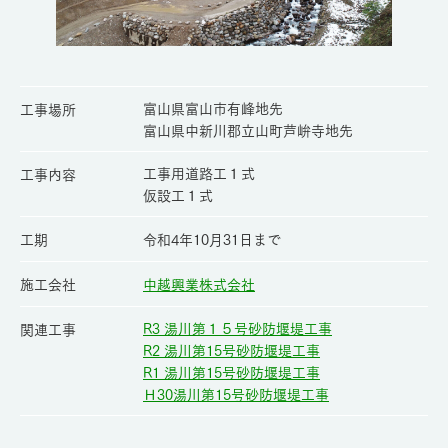
富山県富山市有峰地先
工事場所
富山県中新川郡立山町芦峅寺地先
工事用道路工１式
工事内容
仮設工１式
工期
令和4年10月31日まで
施工会社
中越興業株式会社
R3 湯川第１５号砂防堰堤工事
関連工事
R2 湯川第15号砂防堰堤工事
R1 湯川第15号砂防堰堤工事
Ｈ30湯川第15号砂防堰堤工事