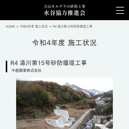
立山カルデラの砂防工事
水谷協力推進会
HOME
令和4年度 施工状況
R4 湯川第15号砂防堰堤工事
令和4年度 施工状況
R4 湯川第15号砂防堰堤工事
中越興業株式会社