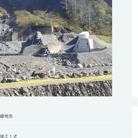
峰地先
堤工１式