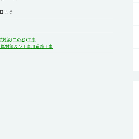
7日まで
岸対策(二の谷)工事
渓岸対策及び工事用道路工事