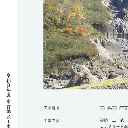
令和
8
年度 水谷地区工事施工案内
工事場所
富山県富山市有
砂防土工１式
工事内容
コンクリート堰