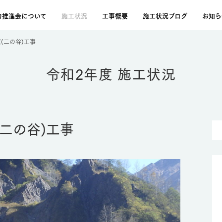
力推進会について
施工状況
工事概要
施工状況ブログ
お知ら
策(二の谷)工事
令和2年度 施工状況
(二の谷)工事