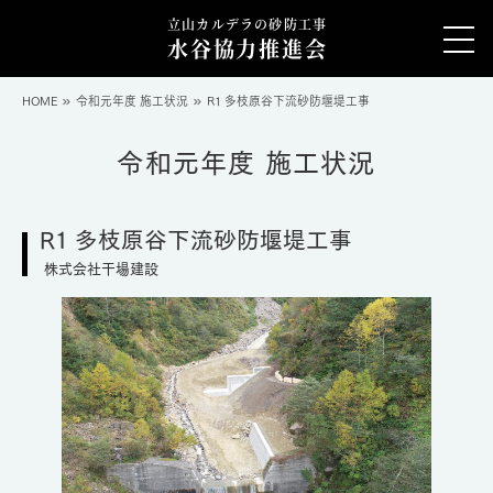
立山カルデラの砂防工事
水谷協力推進会
HOME
令和元年度 施工状況
R1 多枝原谷下流砂防堰堤工事
令和元年度 施工状況
R1 多枝原谷下流砂防堰堤工事
株式会社干場建設