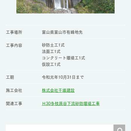
工事場所
富山県富山市有峰地先
砂防土工1式
工事内容
法面工1式
コンクリート堰堤工1式
仮設工1式
工期
令和元年10月31日まで
施工会社
株式会社干場建設
関連工事
Ｈ30多枝原谷下流砂防堰堤工事