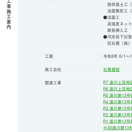
路体盛土工（I
法面整形工（I
●法面工
高強度ネット
鉄筋挿入工 
●河床低下対
巨石積（張）
工期
令和8年 6/1～1
施工会社
石黒建設
R7 湯川上流
関連工事
R6 湯川上流
R5 湯川第13
R4 湯川第13
R3 湯川第13
R2 湯川第13
R1 湯川第13
Ｈ30湯川第1