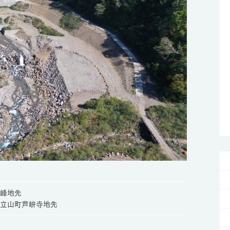
峰地先
立山町芦峅寺地先