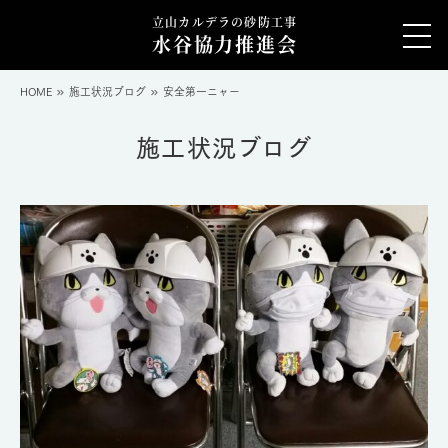
立山カルデラの砂防工事
水谷協力推進会
HOME
施工状況ブログ
安全第一ニャー
施工状況ブログ